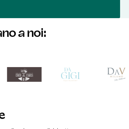
ano a noi:
e