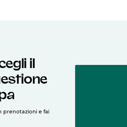
gli il
gestione
opa
n prenotazioni e fai