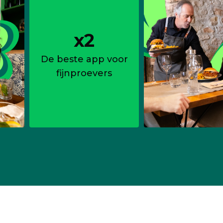
x2
De beste app voor
fijnproevers