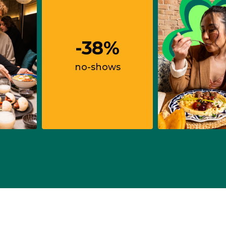
-38%
no-shows