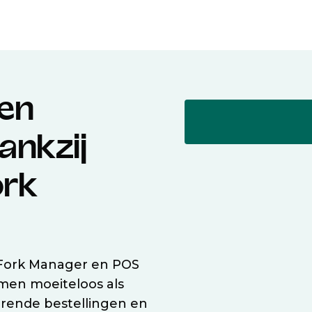
 en
ankzij
ork
eFork Manager en POS
men moeiteloos als
orende bestellingen en