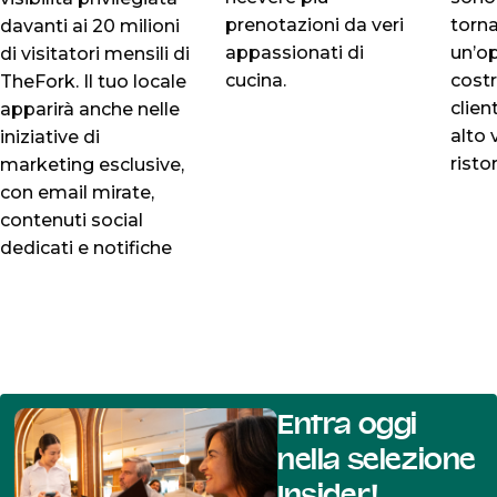
prenotazioni da veri
torna
davanti ai 20 milioni
appassionati di
un’o
di visitatori mensili di
cucina.
costr
TheFork. Il tuo locale
clien
apparirà anche nelle
alto 
iniziative di
risto
marketing esclusive,
con email mirate,
contenuti social
dedicati e notifiche
push di grande
impatto.
Entra oggi
nella selezione