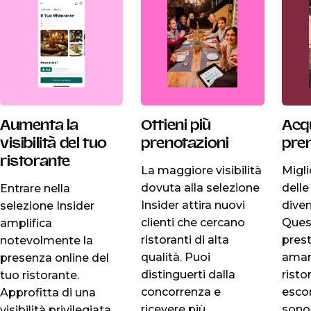
Aumenta la
Ottieni più
Acqu
visibilità del tuo
prenotazioni
pre
ristorante
La maggiore visibilità
Migli
dovuta alla selezione
delle
Entrare nella
Insider attira nuovi
diven
selezione Insider
clienti che cercano
Ques
amplifica
ristoranti di alta
prest
notevolmente la
qualità. Puoi
aman
presenza online del
distinguerti dalla
risto
tuo ristorante.
concorrenza e
esco
Approfitta di una
ricevere più
sono
visibilità privilegiata